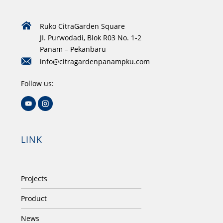
Ruko CitraGarden Square
JI. Purwodadi, Blok R03 No. 1-2
Panam – Pekanbaru
info@citragardenpanampku.com
Follow us:
LINK
Projects
Product
News