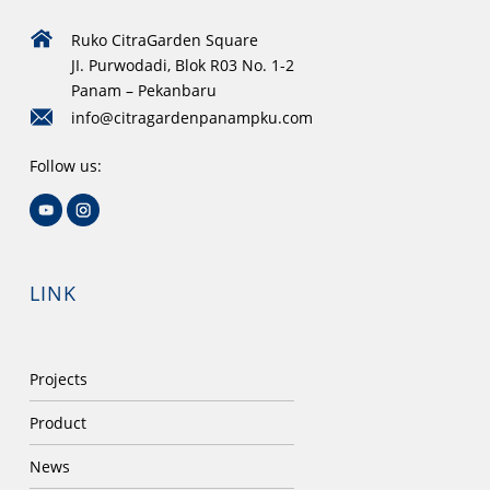
Ruko CitraGarden Square
JI. Purwodadi, Blok R03 No. 1-2
Panam – Pekanbaru
info@citragardenpanampku.com
Follow us:
LINK
Projects
Product
News